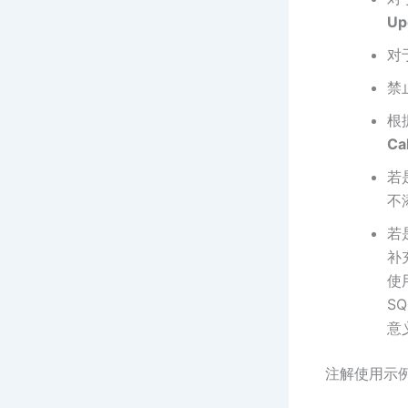
Up
对
禁
根
Cal
若
不
若
补
使
S
意
注解使用示