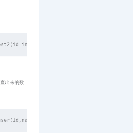
est2(id 
int
);
语句查出来的数
user(
id
,
name
) select 
id
,
name
from
 t_user2;