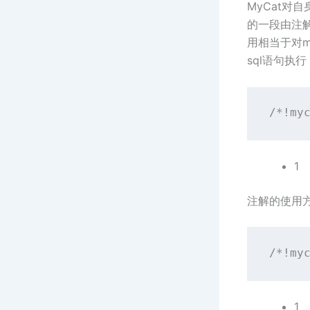
MyCat对
的一段由注解
用相当于对m
sql语句执
/*!my
1
注解的使用
/*!my
1