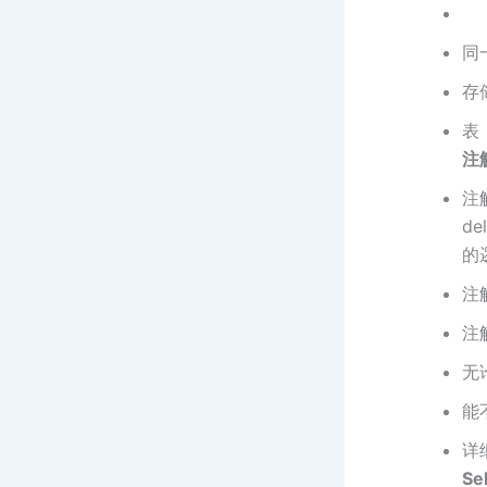
同
存
表
注
注解
d
的
注
注解
无
能
详
Se