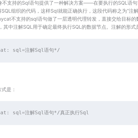
自身不支持的Sql语句提供了一种解决方案——在要执行的SQL语
SQL组织的代码，这样Sql就能正确执行，这段代码称之为“注
ycat不支持的sql语句做了一层透明代理转发，直接交给目标
行，其中注解SQL用于确定最终执行SQL的数据节点。注解的形式
cat: sql
=
注解Sql语句*/
方式是：
cat: sql
=
注解Sql语句*/真正执行Sql