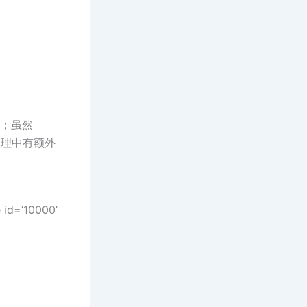
语句；虽然
l处理中有额外
d=’10000’