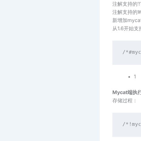
注解支持的’!
注解支持的’#
新增加mycat
从1.6开始
/*#my
1
Mycat端
存储过程：
/*!my