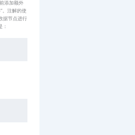
句前添加额外
解”。注解的使
的数据节点进行
是：