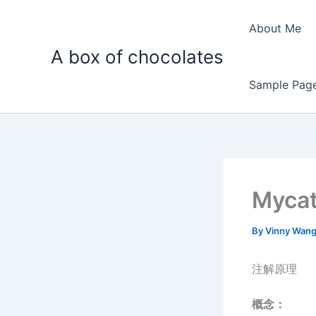
Skip
to
About Me
content
A box of chocolates
Sample Pag
Myc
By
Vinny Wan
注解原理
概念：