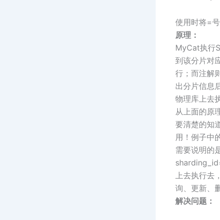
使用时将=号
原理：
MyCat执
到该分片对应
行；而注解则
出分片信息
物理库上去
从上面的原理
要清楚的知
用！例子中的s
需要说明的
shardin
上去执行去
询、更新、
解决问题：