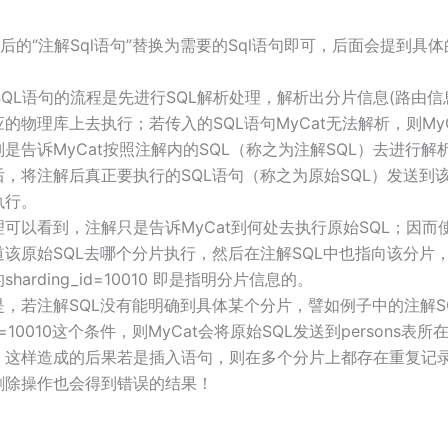
后的“注解Sql语句”替换为需要的Sql语句即可，后面会提到具
行SQL语句的流程是先进行SQL解析处理，解析出分片信息(路由信
的物理库上去执行；若传入的SQL语句MyCat无法解析，则My
是告诉MyCat按照注解内的SQL（称之为注解SQL）去进行解
后，将注解后真正要执行的SQL语句（称之为原始SQL）发送到
执行。
可以看到，注解只是告诉MyCat到何处去执行原始SQL；因而
道该原始SQL去哪个分片执行，然后在注解SQL中也指向该分片
harding_id=10010 即是指明分片信息的。
是，若注解SQL没有能明确到具体某个分片，譬如例子中的注解S
g_id=10010这个条件，则MyCat会将原始SQL发送到persons表
，这样造成的后果若是插入语句，则在多个分片上都存在重复记
删除操作也会得到错误的结果！