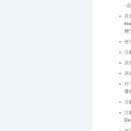
-
若
Ins
对
使
注
原
原
对
非
注
注
De
对