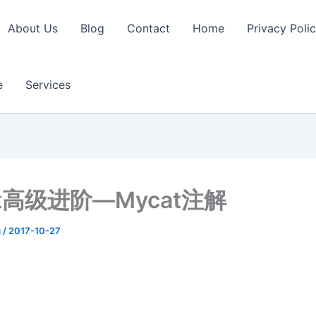
About Us
Blog
Contact
Home
Privacy Poli
e
Services
at高级进阶—Mycat注解
g
/
2017-10-27