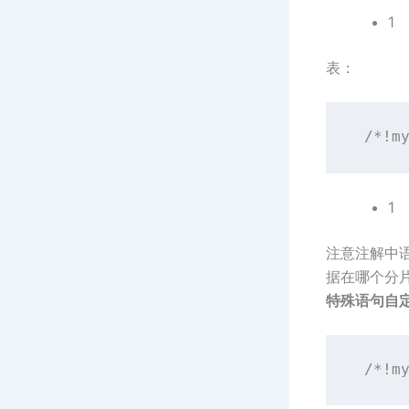
1
表：
/*!m
1
注意注解中语
据在哪个分
特殊语句自
 /*!m