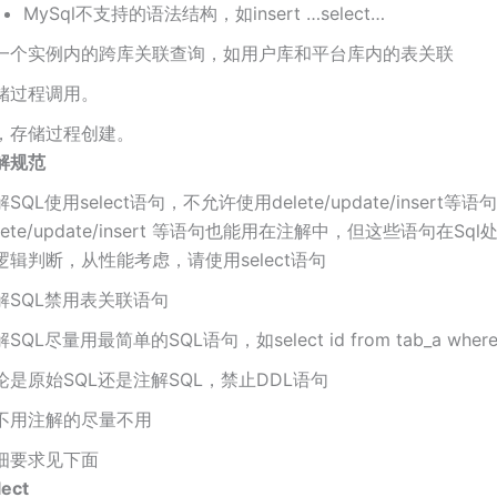
MySql不支持的语法结构，如insert …select…
一个实例内的跨库关联查询，如用户库和平台库内的表关联
储过程调用。
，存储过程创建。
解规范
SQL使用select语句，不允许使用delete/update/insert等
elete/update/insert 等语句也能用在注解中，但这些语句在Sq
逻辑判断，从性能考虑，请使用select语句
解SQL禁用表关联语句
SQL尽量用最简单的SQL语句，如select id from tab_a where i
论是原始SQL还是注解SQL，禁止DDL语句
不用注解的尽量不用
细要求见下面
lect