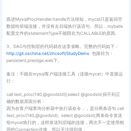
跟进MysqlProcHandler.handle方法得知，mycat只是返回空
数据给前端连接，并没有去后端执行该语句。所以，mybatis
配置文件的statementType不能陪在为CALLABLE的原因。
3、DAO与控制层的代码就在这里省略。完整的代码如下：
http://git.oschina.net/zhcsoft/StudyDemo
包路径为：
persistent
.
prestige.web下。
备注：不能在mysql客户端连接工具（连接mycat）中直接运
行：
call test_proc(140,@goodsId)};select @goodsId;得不到正
确的数据原因分析：
因为在客户端查询分析器中执行该命令，，是分两条语句 call
test_proc(140,@goodsId); select @goodsId;两条命令发送
给mycat执行的，这样发送到后端的连接，两次不一定使用相
同的Connection连接，所以无法得到值，