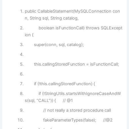
public
CallableStatement(MySQLConnection con
n, String sql, String catalog,
boolean
isFunctionCall)
throws
SQLExcept
ion {
super
(conn, sql, catalog);
this
.callingStoredFunction = isFunctionCall;
if
(!
this
.callingStoredFunction) {
if
(!StringUtils.startsWithIgnoreCaseAndW
s(sql,
“CALL”
)) {
// @1
// not really a stored procedure call
fakeParameterTypes(
false
);
//@2