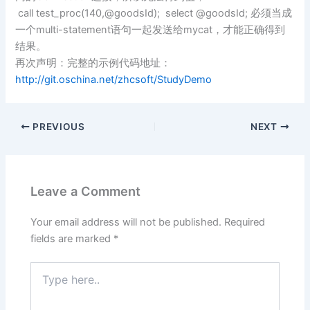
call test_proc(140,@goodsId); select @goodsId; 必须当成
一个multi-statement语句一起发送给mycat，才能正确得到
结果。
再次声明：完整的示例代码地址：
http://git.oschina.net/zhcsoft/StudyDemo
PREVIOUS
NEXT
Leave a Comment
Your email address will not be published.
Required
fields are marked
*
Type
here..