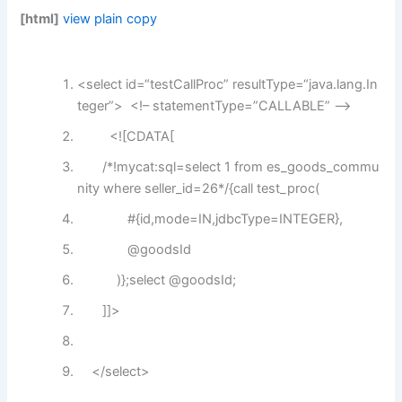
[html]
view plain
copy
<
select
id
=
“testCallProc”
resultType
=
“java.lang.In
teger”
>
<!– statementType=”CALLABLE” –>
<![CDATA[
/*!mycat:sql=select 1 from es_goods_commu
nity where seller_id=26*/{call test_proc(
#{id,mode=IN,jdbcType=INTEGER},
@goodsId
)};select @goodsId;
]]>
</
select
>