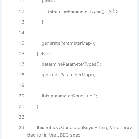
}
else
{
determineParameterTypes();
//@3
}
generateParameterMap();
}
else
{
determineParameterTypes();
generateParameterMap();
this
.parameterCount +=
1
;
}
this
.retrieveGeneratedKeys =
true
;
// not prov
ided for in the JDBC spec