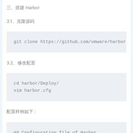
三、搭建 Harbor
3.1、克隆源码
git clone https:
//gi
thub.com
/vmware/
harbor
3.2、修改配置
cd
vim
 harbor.cfg
配置样例如下 :
## Configuration 
file
of
 Harbor
