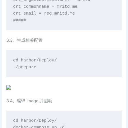
crt_commonname = mritd.me

crt_email = reg.mritd.me

#####
3.3、生成相关配置
cd
 harbor/Deploy/

./prepare
3.4、编译 image 并启动
cd
 harbor/Deploy/

docker-compose up 
-d