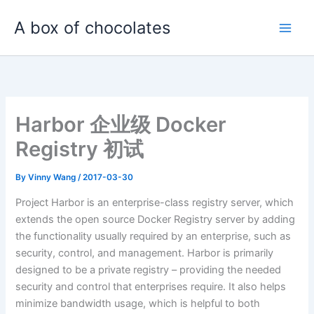
Skip
A box of chocolates
to
content
Harbor 企业级 Docker
Registry 初试
By
Vinny Wang
/
2017-03-30
Project Harbor is an enterprise-class registry server, which
extends the open source Docker Registry server by adding
the functionality usually required by an enterprise, such as
security, control, and management. Harbor is primarily
designed to be a private registry – providing the needed
security and control that enterprises require. It also helps
minimize bandwidth usage, which is helpful to both