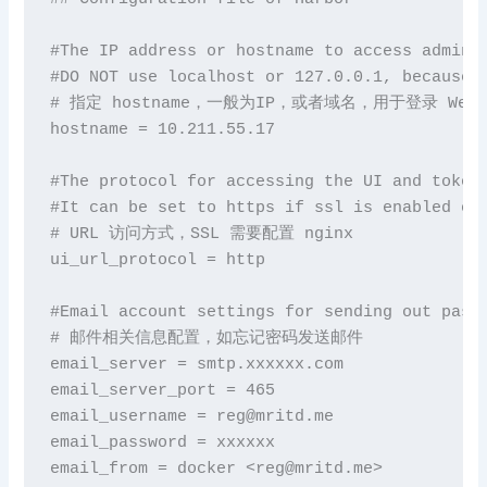
#The IP address 
or
 hostname 
to
 access admin 
#
DO
NOT
 use localhost 
or
127.0
.
0.1
, because 
# 指定 hostname，一般为IP，或者域名，用于登录 Web U
hostname = 
10.211
.
55.17
#The protocol 
for
 accessing the UI 
and
 token
#It can be 
set
to
 https 
if
 ssl 
is
 enabled 
on
# URL 访问方式，SSL 需要配置 nginx

ui_url_protocol = http

#Email account settings 
for
 sending 
out
 pass
# 邮件相关信息配置，如忘记密码发送邮件

email_server = smtp.xxxxxx.com

email_server_port = 
465
email_username = reg@mritd.me

email_password = xxxxxx

email_from = docker <reg@mritd.me>
