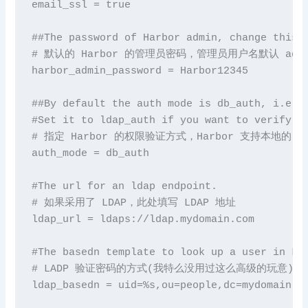
email_ssl = true

##The password 
of
 Harbor admin, change this b
# 默认的 Harbor 的管理员密码，管理员用户名默认 admin
harbor_admin_password = Harbor12345

##By 
default
 the auth mode 
is
 db_auth, i.e. 
#
Set
 it 
to
 ldap_auth 
if
 you want 
to
 verify a
# 指定 Harbor 的权限验证方式，Harbor 支持本地的 
auth_mode = db_auth
#The url for an ldap endpoint.
# 如果采用了 LDAP，此处填写 LDAP 地址
ldap_url = ldaps://ldap.mydomain.com
#The basedn template to look up a user in LD
# LADP 验证密码的方式(我特么没用过这么高级的玩意)

ldap_basedn = uid=%s,ou=people,dc=mydomain,dc