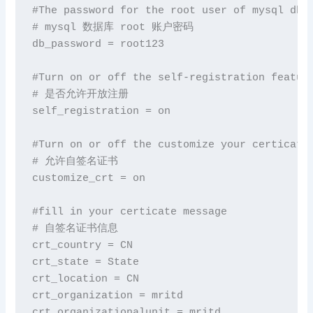
#The password 
for
 the root user 
of
 mysql db,
# mysql 数据库 root 账户密码

db_password = root123

#Turn 
on
or
 off the self-registration feature
# 是否允许开放注册

self_registration = 
on
#Turn 
on
or
 off the customize your certicate

# 允许自签名证书

customize_crt = 
on
#fill 
in
 your certicate 
message
# 自签名证书信息

crt_country = CN

crt_state = State

crt_location = CN

crt_organization = mritd

crt_organizationalunit = mritd
