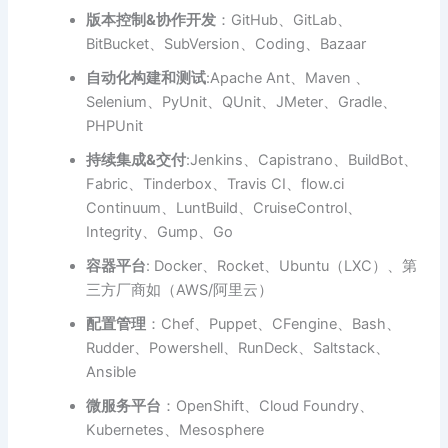
版本控制&协作开发
：GitHub、GitLab、
BitBucket、SubVersion、Coding、Bazaar
自动化构建和测试
:Apache Ant、Maven 、
Selenium、PyUnit、QUnit、JMeter、Gradle、
PHPUnit
持续集成&交付
:Jenkins、Capistrano、BuildBot、
Fabric、Tinderbox、Travis CI、flow.ci
Continuum、LuntBuild、CruiseControl、
Integrity、Gump、Go
容器平台
: Docker、Rocket、Ubuntu（LXC）、第
三方厂商如（AWS/阿里云）
配置管理
：Chef、Puppet、CFengine、Bash、
Rudder、Powershell、RunDeck、Saltstack、
Ansible
微服务平台
：OpenShift、Cloud Foundry、
Kubernetes、Mesosphere